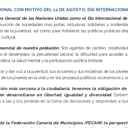
IONAL CON MOTIVO DEL 12 DE AGOSTO, DÍA INTERNACIONA
a General de las Naciones Unidas como el Día Internacional de 
ucción de sociedades más justas, inclusivas, solidarias y sosten
 de la juventud, así como para fortalecer las políticas públicas dirig
 cultural.
esencial de nuestra población.
Son agentes de cambio, creatividad,
el desempleo, la precariedad laboral, la dificultad para acceder a u
ática, la salud mental y la participación política limitada.
rar y dar voz a la juventud, sus acciones y sus iniciativas de los jóven
e los jóvenes en la vida y en los procesos políticos, económicos y so
ón más cercana a la ciudadanía, tenemos la obligación de 
n desarrollarse en libertad, igualdad y diversidad.
Debemo
n a las y los jóvenes en la toma de decisiones y respondan a su
 la Federación Canaria de Municipios (FECAM) la perspectiv