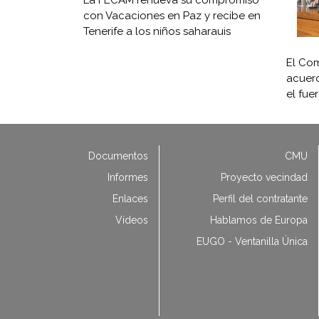
con Vacaciones en Paz y recibe en
Tenerife a los niños saharauis
El Com
acuerd
el fue
Documentos
CMU
Informes
Proyecto vecindad
Enlaces
Perfil del contratante
Vídeos
Hablamos de Europa
EUGO - Ventanilla Única