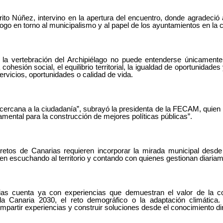
o Núñez, intervino en la apertura del encuentro, donde agradeció
ogo en torno al municipalismo y al papel de los ayuntamientos en la c
 la vertebración del Archipiélago no puede entenderse únicamente 
ohesión social, el equilibrio territorial, la igualdad de oportunidades
rvicios, oportunidades o calidad de vida.
ercana a la ciudadanía”, subrayó la presidenta de la FECAM, quien 
amental para la construcción de mejores políticas públicas”.
retos de Canarias requieren incorporar la mirada municipal desd
ñen escuchando al territorio y contando con quienes gestionan diariame
s cuenta ya con experiencias que demuestran el valor de la c
enda Canaria 2030, el reto demográfico o la adaptación climática
artir experiencias y construir soluciones desde el conocimiento direc