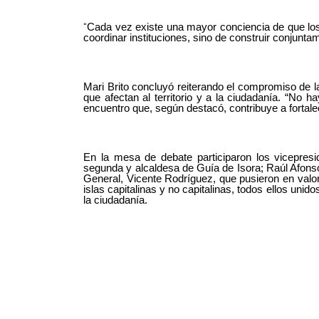
“
Cada vez existe una mayor conciencia de que los 
coordinar instituciones, sino de construir conjunt
Mari Brito concluyó reiterando el compromiso de l
que afectan al territorio y a la ciudadanía. “No 
encuentro que, según destacó, contribuye a forta
E
n la mesa de debate participaron los vicepresi
segunda y alcaldesa de Guía de Isora; Raúl Afonso
General, Vicente Rodríguez,
que pusieron en valo
islas capitalinas y no capitalinas, todos ellos u
la ciudadanía.