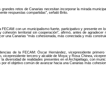
grandes retos de Canarias necesitan incorporar la mirada municipal
amente respuestas compartidas”, señaló Brito.
a FECAM con un municipalismo fuerte, participativo y presente en lo
hay cohesión territorial sin cooperación”, afirmó, antes de agrade
lecer una Canarias “más cohesionada, más conectada y más construi
dencias
de la FECAM: Óscar Hernández, vicepresidente primero y
, vicepresidente tercero y alcalde de Moya; y Rosa Chinea, vicepre
r
la diversidad de realidades presentes en el Archipiélago, con munici
nidos por el objetivo común de avanzar hacia una Canarias más cohesi