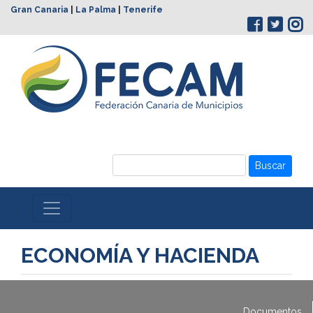
Gran Canaria
|
La Palma
|
Tenerife
Buscar
ECONOMÍA Y HACIENDA
Documentos