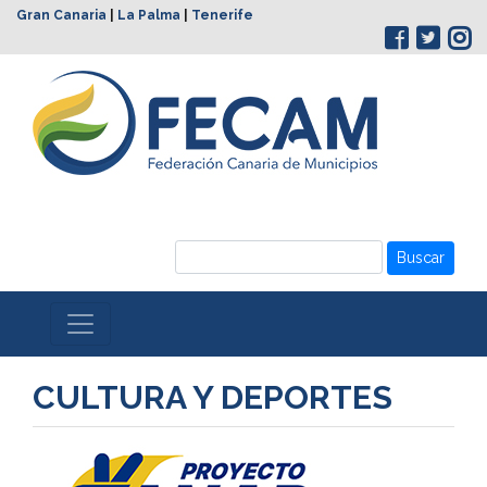
Gran Canaria
|
La Palma
|
Tenerife
Buscar
CULTURA Y DEPORTES