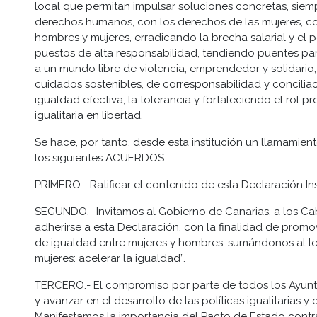
local que permitan impulsar soluciones concretas, si
derechos humanos, con los derechos de las mujeres, co
hombres y mujeres, erradicando la brecha salarial y el
puestos de alta responsabilidad, tendiendo puentes par
a un mundo libre de violencia, emprendedor y solidario
cuidados sostenibles, de corresponsabilidad y conciliac
igualdad efectiva, la tolerancia y fortaleciendo el rol 
igualitaria en libertad.
Se hace, por tanto, desde esta institución un llamamient
los siguientes ACUERDOS:
PRIMERO.- Ratificar el contenido de esta Declaración Inst
SEGUNDO.- Invitamos al Gobierno de Canarias, a los Cab
adherirse a esta Declaración, con la finalidad de promove
de igualdad entre mujeres y hombres, sumándonos al le
mujeres: acelerar la igualdad”.
TERCERO.- El compromiso por parte de todos los Ayunta
y avanzar en el desarrollo de las políticas igualitarias y
Manifestamos la importancia del Pacto de Estado contra