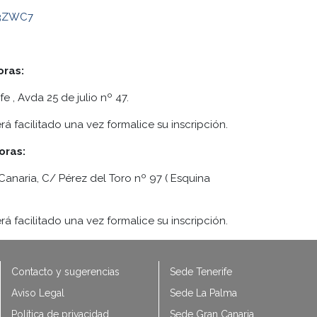
A3ZWC7
oras:
 , Avda 25 de julio nº 47.
á facilitado una vez formalice su inscripción.
oras:
anaria, C/ Pérez del Toro nº 97 ( Esquina
á facilitado una vez formalice su inscripción.
Contacto y sugerencias
Sede Tenerife
Aviso Legal
Sede La Palma
Política de privacidad
Sede Gran Canaria