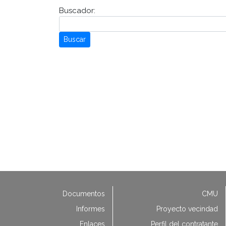
Buscador:
Buscar
Documentos
CMU
Informes
Proyecto vecindad
Enlaces
Perfil del contratante