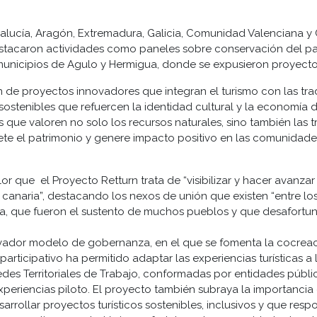
alucía, Aragón, Extremadura, Galicia, Comunidad Valenciana y C
Destacaron actividades como paneles sobre conservación del p
os municipios de Agulo y Hermigua, donde se expusieron proyect
 de proyectos innovadores que integran el turismo con las tra
stenibles que refuercen la identidad cultural y la economía del
s que valoren no solo los recursos naturales, sino también las tr
ete el patrimonio y genere impacto positivo en las comunidade
lor que el Proyecto Retturn trata de “visibilizar y hacer avanza
d canaria”, destacando los nexos de unión que existen “entre los
rícola, que fueron el sustento de muchos pueblos y que desafo
novador modelo de gobernanza, en el que se fomenta la cocreac
participativo ha permitido adaptar las experiencias turísticas a
des Territoriales de Trabajo, conformadas por entidades públic
xperiencias piloto. El proyecto también subraya la importancia
rrollar proyectos turísticos sostenibles, inclusivos y que res