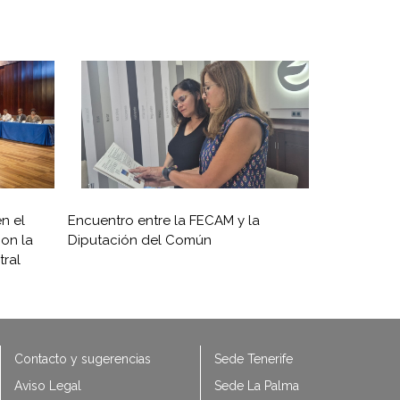
n el
Encuentro entre la FECAM y la
on la
Diputación del Común
ral
Contacto y sugerencias
Sede Tenerife
Aviso Legal
Sede La Palma