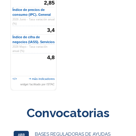
2,85
Índice de precios de
consumo (IPC). General
2026 Junio - Tasa variación anual
(%)
3,4
Índice de cifra de
negocios (IASS). Servicios
2026 Mayo - Tasa variación
anual (%)
4,8
</>
más indicadores
widget facilitado por ISTAC
Convocatorias
BASES REGULADORAS DE AYUDAS
ABR