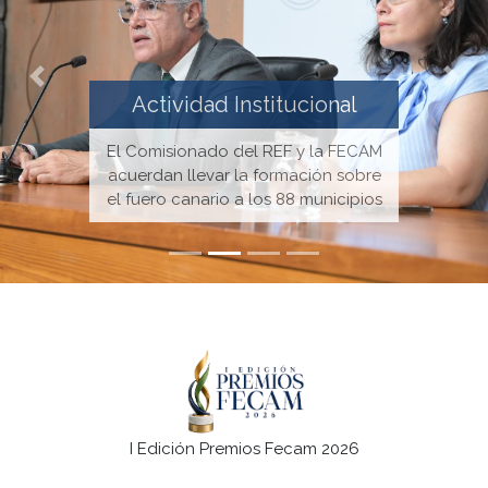
Anterior
Sigu
Actividad Institucional
FECAM y Gobierno avanzan en el
diseño de un nuevo FDCAN con la
cogobernanza como eje central
I Edición Premios Fecam 2026