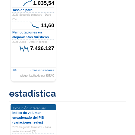
1.035,54
Tasa de paro
2026 Segundo trimestre - Dato
(%)
11,60
Pernoctaciones en
alojamientos turísticos
2026 Junio - Dato (Noches)
7.426.127
</>
más indicadores
widget facilitado por ISTAC
estadística
Evolución interanual
Índice de volumen
encadenado del PIB
(variaciones reales)
2026 Segundo trimestre - Tasa
variación anual (%)