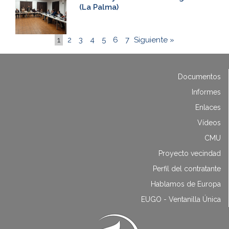
(La Palma)
1
2
3
4
5
6
7
Siguiente »
Documentos
Informes
Enlaces
Vídeos
CMU
Proyecto vecindad
Perfil del contratante
Hablamos de Europa
EUGO - Ventanilla Única