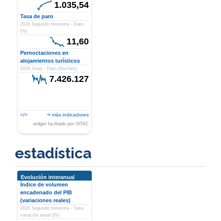
1.035,54
Tasa de paro
2026 Segundo trimestre - Dato
(%)
11,60
Pernoctaciones en
alojamientos turísticos
2026 Junio - Dato (Noches)
7.426.127
</>
más indicadores
widget facilitado por ISTAC
estadística
Evolución interanual
Índice de volumen
encadenado del PIB
(variaciones reales)
2026 Segundo trimestre - Tasa
variación anual (%)