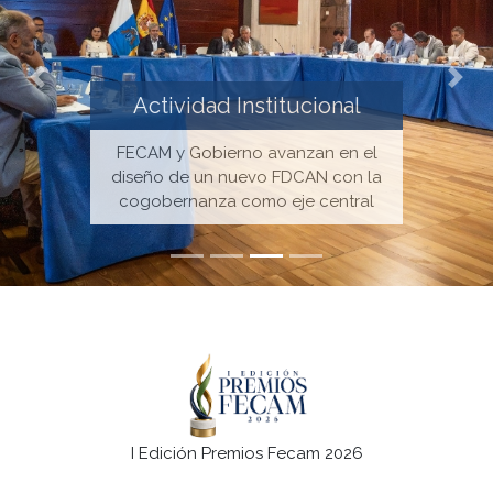
Anterior
Sigu
Actividad Institucional
FECAM y Gobierno avanzan en el
diseño de un nuevo FDCAN con la
cogobernanza como eje central
I Edición Premios Fecam 2026