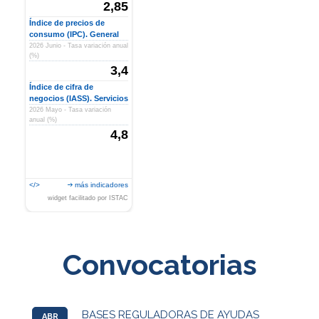
2,85
Índice de precios de
consumo (IPC). General
2026 Junio - Tasa variación anual
(%)
3,4
Índice de cifra de
negocios (IASS). Servicios
2026 Mayo - Tasa variación
anual (%)
4,8
</>
más indicadores
widget facilitado por ISTAC
Convocatorias
BASES REGULADORAS DE AYUDAS
ABR