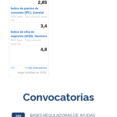
2,85
Índice de precios de
consumo (IPC). General
2026 Junio - Tasa variación anual
(%)
3,4
Índice de cifra de
negocios (IASS). Servicios
2026 Mayo - Tasa variación
anual (%)
4,8
</>
más indicadores
widget facilitado por ISTAC
Convocatorias
BASES REGULADORAS DE AYUDAS
ABR