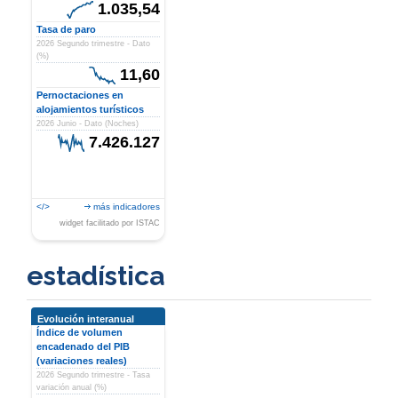
1.035,54
Tasa de paro
2026 Segundo trimestre - Dato
(%)
11,60
Pernoctaciones en
alojamientos turísticos
2026 Junio - Dato (Noches)
7.426.127
</>
más indicadores
widget facilitado por ISTAC
estadística
Evolución interanual
Índice de volumen
encadenado del PIB
(variaciones reales)
2026 Segundo trimestre - Tasa
variación anual (%)