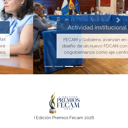
Anterior
Sigu
Actividad Institucional
FECAM y Gobierno avanzan en el
diseño de un nuevo FDCAN con la
cogobernanza como eje central
I Edición Premios Fecam 2026